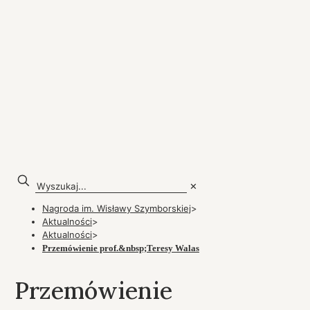
✕
Nagroda im. Wisławy Szymborskiej
>
Aktualności
>
Aktualności
>
Przemówienie prof.&nbsp;Teresy Walas
Przemówienie