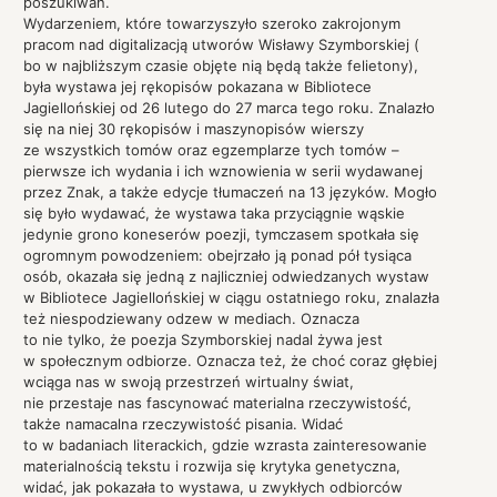
poszukiwań.
Wydarzeniem, które towarzyszyło szeroko zakrojonym
pracom nad digitalizacją utworów Wisławy Szymborskiej (
bo w najbliższym czasie objęte nią będą także felietony),
była wystawa jej rękopisów pokazana w Bibliotece
Jagiellońskiej od 26 lutego do 27 marca tego roku. Znalazło
się na niej 30 rękopisów i maszynopisów wierszy
ze wszystkich tomów oraz egzemplarze tych tomów –
pierwsze ich wydania i ich wznowienia w serii wydawanej
przez Znak, a także edycje tłumaczeń na 13 języków. Mogło
się było wydawać, że wystawa taka przyciągnie wąskie
jedynie grono koneserów poezji, tymczasem spotkała się
ogromnym powodzeniem: obejrzało ją ponad pół tysiąca
osób, okazała się jedną z najliczniej odwiedzanych wystaw
w Bibliotece Jagiellońskiej w ciągu ostatniego roku, znalazła
też niespodziewany odzew w mediach. Oznacza
to nie tylko, że poezja Szymborskiej nadal żywa jest
w społecznym odbiorze. Oznacza też, że choć coraz głębiej
wciąga nas w swoją przestrzeń wirtualny świat,
nie przestaje nas fascynować materialna rzeczywistość,
także namacalna rzeczywistość pisania. Widać
to w badaniach literackich, gdzie wzrasta zainteresowanie
materialnością tekstu i rozwija się krytyka genetyczna,
widać, jak pokazała to wystawa, u zwykłych odbiorców