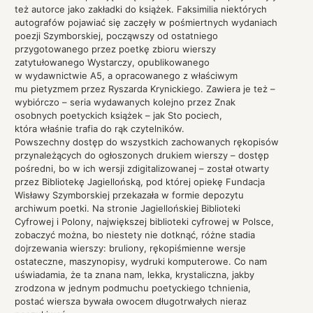
też autorce jako zakładki do książek. Faksimilia niektórych
autografów pojawiać się zaczęły w pośmiertnych wydaniach
poezji Szymborskiej, począwszy od ostatniego
przygotowanego przez poetkę zbioru wierszy
zatytułowanego Wystarczy, opublikowanego
w wydawnictwie A5, a opracowanego z właściwym
mu pietyzmem przez Ryszarda Krynickiego. Zawiera je też –
wybiórczo – seria wydawanych kolejno przez Znak
osobnych poetyckich książek – jak Sto pociech,
która właśnie trafia do rąk czytelników.
Powszechny dostęp do wszystkich zachowanych rękopisów
przynależących do ogłoszonych drukiem wierszy – dostęp
pośredni, bo w ich wersji zdigitalizowanej – został otwarty
przez Bibliotekę Jagiellońską, pod której opiekę Fundacja
Wisławy Szymborskiej przekazała w formie depozytu
archiwum poetki. Na stronie Jagiellońskiej Biblioteki
Cyfrowej i Polony, największej biblioteki cyfrowej w Polsce,
zobaczyć można, bo niestety nie dotknąć, różne stadia
dojrzewania wierszy: bruliony, rękopiśmienne wersje
ostateczne, maszynopisy, wydruki komputerowe. Co nam
uświadamia, że ta znana nam, lekka, krystaliczna, jakby
zrodzona w jednym podmuchu poetyckiego tchnienia,
postać wiersza bywała owocem długotrwałych nieraz