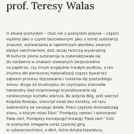
prof. Teresy Walas
O słowie poetyckim – choć nie o poetyckim jedynie – często
myślimy jako o czymś bezcielesnym: jako o lotnej substancji
znaczeń, wytwarzanej w tajemniczym alembiku zwanym
kiedyś natchnieniem, dziś raczej twórczą wyobraźnią.
W kulturze pisma substancja ta materializowała się
do niedawna w znakach stawianych bezpośrednio
na papierze, czy innym względnie trwałym podłożu, a ten
intymny akt pierwotnej materializacji często bywał też
zapisem procesu dojrzewania i rodzenia się poetyckiego
sensu: droga od brudnopisu do czystopisu stanowiła
namacalny ślad stopniowego krystalizowania się
ostatecznego kształtu wiersza. Bo jedynie Bóg, jeśli wierzyć
Księdze Rodzaju, stworzył świat bez korekty, od razu
zadowolony ze swojego dzieła. Poeci częściej doświadczają
stanu, o którym mówi Eliot:” Pomiędzy zamiar/ I dokonanie/
Pada cień, Pomiędzy koncepcję/I kreację/ Pada cień.” Dziś
te poetyckie zmagania coraz częściej giną
w cyberprzestrzeni, a dłoń, która dotyka klawiatury,