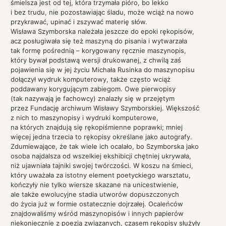
śmielsza jest od tej, która trzymała pióro, bo lekko
i bez trudu, nie pozostawiając śladu, może wciąż na nowo
przykrawać, upinać i zszywać materię słów.
Wisława Szymborska należała jeszcze do epoki rękopisów,
acz posługiwała się też maszyną do pisania i wytwarzała
tak formę pośrednią – korygowany ręcznie maszynopis,
który bywał podstawą wersji drukowanej, z chwilą zaś
pojawienia się w jej życiu Michała Rusinka do maszynopisu
dołączył wydruk komputerowy, także często wciąż
poddawany korygującym zabiegom. Owe pierwopisy
(tak nazywają je fachowcy) znalazły się w przejętym
przez Fundację archiwum Wisławy Szymborskiej. Większość
z nich to maszynopisy i wydruki komputerowe,
na których znajdują się rękopiśmienne poprawki; mniej
więcej jedna trzecia to rękopisy określane jako autografy.
Zdumiewające, że tak wiele ich ocalało, bo Szymborska jako
osoba najdalsza od wszelkiej ekshibicji chętniej ukrywała,
niż ujawniała tajniki swojej twórczości. W koszu na śmieci,
który uważała za istotny element poetyckiego warsztatu,
kończyły nie tylko wiersze skazane na unicestwienie,
ale także ewolucyjne stadia utworów dopuszczonych
do życia już w formie ostatecznie dojrzałej. Ocaleńców
znajdowaliśmy wśród maszynopisów i innych papierów
niekoniecznie z poezją związanych, czasem rękopisy służyły