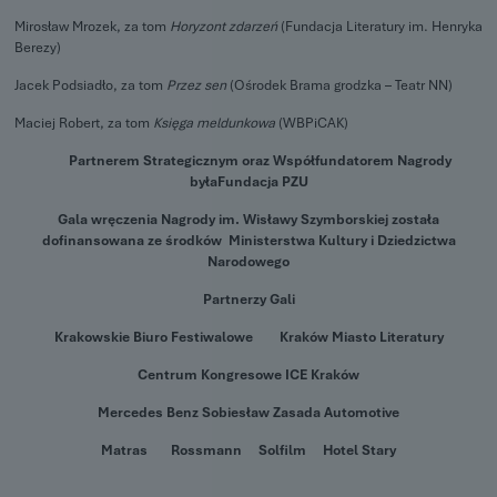
Mirosław Mrozek, za tom
Horyzont zdarzeń
(Fundacja Literatury im. Henryka
Berezy)
Jacek Podsiadło, za tom
Przez sen
(Ośrodek Brama grodzka – Teatr NN)
Maciej Robert, za tom
Księga meldunkowa
(WBPiCAK)
Partnerem Strategicznym oraz Współfundatorem Nagrody
była
Fundacja PZU
Gala wręczenia Nagrody im. Wisławy Szymborskiej została
dofinansowana ze środków Ministerstwa Kultury i Dziedzictwa
Narodowego
Partnerzy Gali
Krakowskie Biuro Festiwalowe
Kraków Miasto Literatury
Centrum Kongresowe ICE Kraków
Mercedes Benz Sobiesław Zasada Automotive
Matras
Rossmann
Solfilm
Hotel Stary