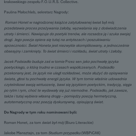
krakowskiego zespołu F.O.U.R.S. Collective.
Paulina Małochleb, sekretarz Nagrody:
Roman Honet w nagrodzonej książce zatytułowanej
świat był mój
przedstawia proces przeżywania żałoby, wyzwalania się z doświadczenia
utraty i śmierci. Nawiązuje do poetyki trenów, ale rozsadza ją i szuka swojej
drogi. Jego poezja opiera się tutaj na antytezach i poszukiwaniu
sprzeczności. Świat Honeta jest niezwykle skomplikowany, a jednocześnie
obsesyjny i zamknięty. To świat śmierci i rozkładu, świat utraty i żałoby.
Jacek Podsiadło buduje zaś w tomie
Przez sen
jako pochwałę języka
poetyckiego, o którą trudno w czasach współczesnych. Podsiadło
przekonany jest, że język nie uległ rozkładowi, może służyć do opisywania
świata, głosi tu pochwałę energii języka. W tym tomie właśnie udowadnia
czytelnikowi swoją wirtuozerię, bawi się językiem poetyckim, tradycją, sięga
po rytm i rym, choć te wydawały się już niemodne. Podsiadło, jak zawsze,
także i tutaj wybiera własną drogę – pomiędzy poezją hermetyczną,
autotematyczną oraz poezją dyskursywną, opisującą świat
.
Do Nagrody w tym roku nominowani byli:
Roman Honet, za tom
świat był mój
(Biuro Literackie)
Jakobe Mansztajn, za tom
Studium przypadku
(WBPiCAK)