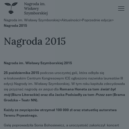
Nagroda im. Wisławy Szymborskiej
>
Aktualności
>
Poprzednie edycje
>
Nagroda 2015
Nagroda 2015
Nagroda im. Wisławy Szymborskiej 2015
25 października 2015
podczas uroczystej gali, która odbyła się
w krakowskim Centrum Kongresowym ICE ogłoszono nazwiska laureatów III
edycji Nagrody im. Wisławy Szymborskiej. W tym roku kapituła zdecydowała
się przyznać nagrodę
ex aequo
dla
Romana Honeta za tom
świat był
mój
(Biuro Literackie) oraz dla Jacka Podsiadły za tom
Przez sen
(Brama
Grodzka – Teatr NN).
Każdy ze zwycięzców otrzymał 100 000 zł oraz statuetkę autorstwa
Terenu Prywatnego.
Galę poprowadziła Sonia Bohosiewicz, a uroczystość zakończył koncert