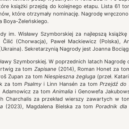
óre książki przejdą do kolejnego etapu. Lista 61 
mów, które otrzymały nominację.
Nagrodę wręczono 
za Boya-Żeleńskiego.
y im. Wisławy Szymborskiej za najlepszą książk
a Čilić (Chorwacja), Paweł Mackiewicz (Polska),
i (Ukraina). Sekretarzynią Nagrody jest Joanna Bociąg
isławy Szymborskiej. W poprzednich latach Nagrodę
artwig za tom
Zapisane
(2014), Roman Honet za t
Uroš Zupan za tom
Niespieszna żegluga
(przeł. Katar
zuk za tom
Psalmy
i Linn Hansén za tom
Przejdź do h
a Adamowicz za tom
Animalia
i Genowefa Jakubows
ch Charchalis za przekład wierszy zawartych w t
za
(2023), Magdalena Bielska za tom
Poradnik dl