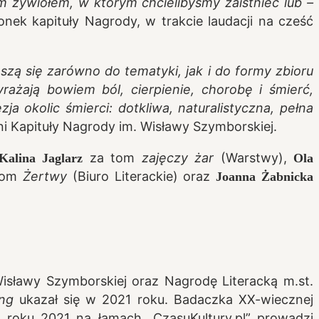
m żywiołem, w którym chcielibyśmy zaistnieć lub –
łonek kapituły Nagrody, w trakcie laudacji na cześć
szą się zarówno do tematyki, jak i do formy zbioru
rażają bowiem ból, cierpienie, chorobę i śmierć,
ja okolic śmierci: dotkliwa, naturalistyczna, pełna
i Kapituły Nagrody im. Wisławy Szymborskiej.
za tom
zajęczy żar
(Warstwy),
Kalina Jaglarz
Ola
tom
Żertwy
(Biuro Literackie) oraz
Joanna Żabnicka
isławy Szymborskiej oraz Nagrodę Literacką m.st.
ing
ukazał się w 2021 roku. Badaczka XX-wiecznej
d roku 2021 na łamach „CzasuKultury.pl” prowadzi