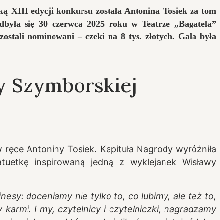
ą XIII edycji konkursu została Antonina Tosiek za tom
odbyła się 30 czerwca 2025 roku w Teatrze „Bagatela”
ostali nominowani – czeki na 8 tys. złotych. Gala była
y Szymborskiej
 ręce Antoniny Tosiek. Kapituła Nagrody wyróżniła
atuetkę inspirowaną jedną z wyklejanek Wisławy
sy: doceniamy nie tylko to, co lubimy, ale też to,
 karmi. I my, czytelnicy i czytelniczki, nagradzamy