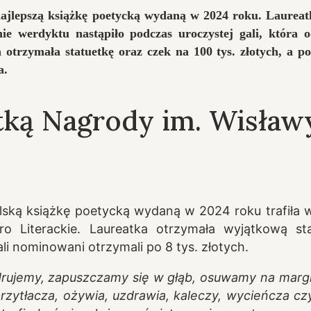
jlepszą książkę poetycką wydaną w 2024 roku. Laureatk
ie werdyktu nastąpiło podczas uroczystej gali, która 
trzymała statuetkę oraz czek na 100 tys. złotych, a poz
a.
atką Nagrody im. Wisław
lską książkę poetycką wydaną w 2024 roku trafiła w
o Literackie. Laureatka otrzymała wyjątkową st
li nominowani otrzymali po 8 tys. złotych.
drujemy, zapuszczamy się w głąb, osuwamy na margine
zytłacza, ożywia, uzdrawia, kaleczy, wycieńcza czy