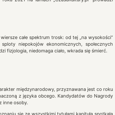
 wiersze całe spektrum trosk: od tej „na wysokości”
 sploty niepokojów ekonomicznych, społecznych
zi fizjologia, niedomaga ciało, wkrada się śmierć.
harakter międzynarodowy, przyznawana jest co roku
łumaczoną z języka obcego. Kandydatów do Nagrody
z inne osoby.
aniu się ze wszystkimi tytułami kapituła spotkała