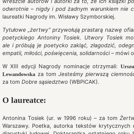
wreszcie autorów i autorki za to, że ich książki
odwrotnie – nigdy i pod żadnym warunkiem nie c
laureatki Nagrody im. Wisławy Szymborskiej.
Tytułowe „żertwy” przywołują prastarą nazwę ofiar
poetyckiego Antoniny Tosiek. Utwory Tosiek możn
ale i próbują je poetycko zakląć, złagodzić, odegn
empatii, miłości, poświęcenia, solidarności
– mówi o
W XIII edycji Nagrody nominacje otrzymali:
Ursz
za tom
Jesteśmy pierwszą ciemnośc
Lewandowska
za tom
Dobre sąsiedztwo
(WBPiCAK).
O laureatce:
Antonina Tosiek (ur. w 1996 roku) – za tom
Żert
Warszawy. Poetka, autorka tekstów krytycznych o 
diarystyki ludowej. Doktorantka ostatniego roku