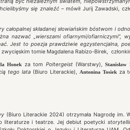
 potrafią być niezależnym światem, niepowstrzymany
hcielibyśmy się znaleźć
– mówił Jurij Zawadski, cz
y całopalnej składanej słowiańskim bóstwom i odno
a nazwać „wierszami ofiarnymi/ofiarniczymi”, wy
ać. Jest to poezja prawdziwie egzystencjalna, poez
 zwycięskim tomie Magdalena Rabizo-Birek, członkin
za tom
Poltergeist
(Warstwy),
ula Honek
Stanisław 
ią tego lata
(Biuro Literackie),
za 
Antonina Tosiek
wy
(Biuro Literackie 2024) otrzymała Nagrodę im. W
literaturze i teatrze. Jej debiut poetycki
storytell
 Szkoły Doktorskiej o Języku i Literaturze UAM. O