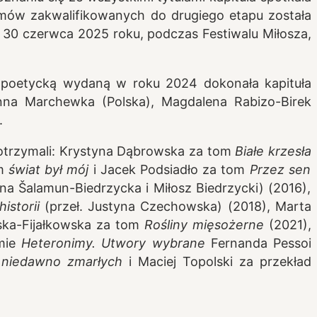
tomów zakwalifikowanych do drugiego etapu została
30 czerwca 2025 roku, podczas Festiwalu Miłosza,
ę poetycką wydaną w roku 2024 dokonała kapituła
 Anna Marchewka (Polska), Magdalena Rabizo-Birek
.
 otrzymali: Krystyna Dąbrowska za tom
Białe krzesła
om
świat był mój
i Jacek Podsiadło za tom
Przez sen
ina Šalamun-Biedrzycka i Miłosz Biedrzycki) (2016),
istorii
(przeł. Justyna Czechowska) (2018), Marta
ka-Fijałkowska za tom
Rośliny mięsożerne
(2021),
omie
Heteronimy. Utwory wybrane
Fernanda Pessoi
a niedawno zmarłych
i Maciej Topolski za przekład