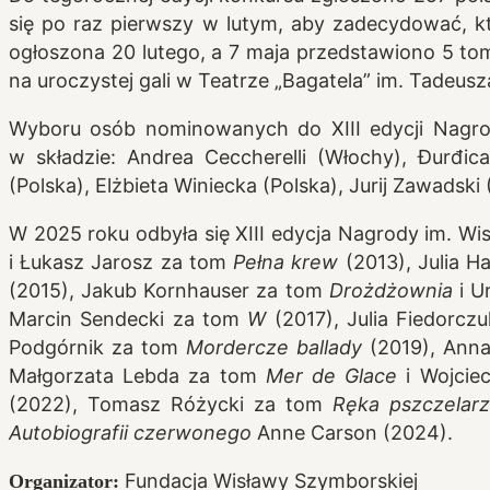
się po raz pierwszy w lutym, aby zadecydować, kt
ogłoszona 20 lutego, a 7 maja przedstawiono 5 to
na uroczystej gali w Teatrze „Bagatela” im. Tadeus
Wyboru osób nominowanych do XIII edycji Nagrod
w składzie: Andrea Ceccherelli (Włochy), Đurđic
(Polska), Elżbieta Winiecka (Polska), Jurij Zawadsk
W 2025 roku odbyła się XIII edycja Nagrody im. W
i Łukasz Jarosz za tom
Pełna krew
(2013), Julia H
(2015), Jakub Kornhauser za tom
Drożdżownia
i 
Marcin Sendecki za tom
W
(2017), Julia Fiedorc
Podgórnik za tom
Mordercze ballady
(2019), Ann
Małgorzata Lebda za tom
Mer de Glace
i Wojcie
(2022), Tomasz Różycki za tom
Ręka pszczelar
Autobiografii czerwonego
Anne Carson (2024).
Fundacja Wisławy Szymborskiej
Organizator: