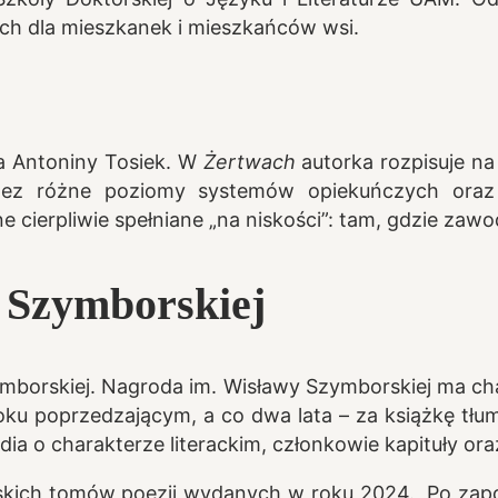
ich dla mieszkanek i mieszkańców wsi.
a Antoniny Tosiek.
W
Żertwach
autorka rozpisuje na
przez różne poziomy systemów opiekuńczych oraz
 cierpliwie spełniane „na niskości”: tam, gdzie zawod
 Szymborskiej
mborskiej. Nagroda im. Wisławy Szymborskiej ma c
oku poprzedzającym, a co dwa lata – za książkę t
ia o charakterze literackim, członkowie kapituły ora
skich tomów poezji wydanych w roku 2024. Po zapozn