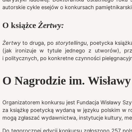
autorskie cykle esejów o konkursach pamiętnikarsk
O książce
Żertwy:
Żertwy
to druga, po
storytellingu
, poetycka książk
(jak ironizuje w tytule jednego z utworów), 
i politycznych, po konkretne czynności pielęgnacyjne
O Nagrodzie im. Wisławy
Organizatorem konkursu jest Fundacja Wisławy Szy
za książkę poetycką wydaną w języku polskim w r
mogą zgłaszać wydawnictwa, instytucje kultury, med
Do tegorocznej edycji konkursu zgłoszono 257 pol