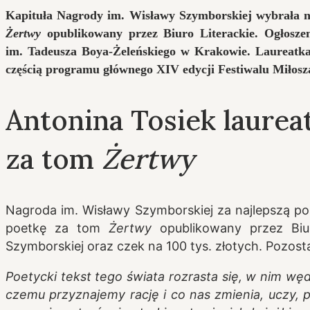
Kapituła Nagrody im. Wisławy Szymborskiej wybrała na
Żertwy
opublikowany przez Biuro Literackie. Ogłoszen
im. Tadeusza Boya-Żeleńskiego w Krakowie. Laureatka o
częścią programu głównego XIV edycji Festiwalu Miłosz
Antonina Tosiek laure
za tom
Żertwy
Nagroda im. Wisławy Szymborskiej za najlepszą po
poetkę za tom
Żertwy
opublikowany przez Biur
Szymborskiej oraz czek na 100 tys. złotych. Pozosta
Poetycki tekst tego świata rozrasta się, w nim wę
czemu przyznajemy rację i co nas zmienia, uczy, pr