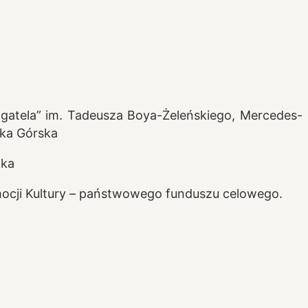
agatela” im. Tadeusza Boya-Żeleńskiego, Mercedes-
wka Górska
ika
ocji Kultury – państwowego funduszu celowego.