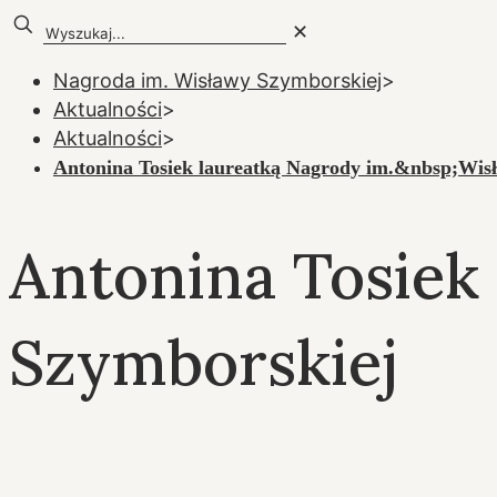
✕
Nagroda im. Wisławy Szymborskiej
>
Aktualności
>
Aktualności
>
Antonina Tosiek laureatką Nagrody im.&nbsp;Wis
Antonina Tosiek
Szymborskiej