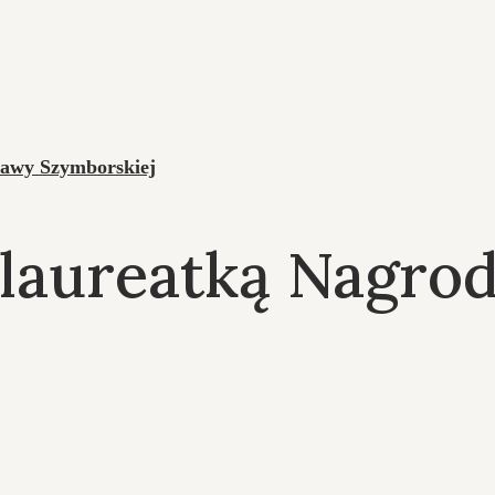
ławy Szymborskiej
 laureatką Nagro