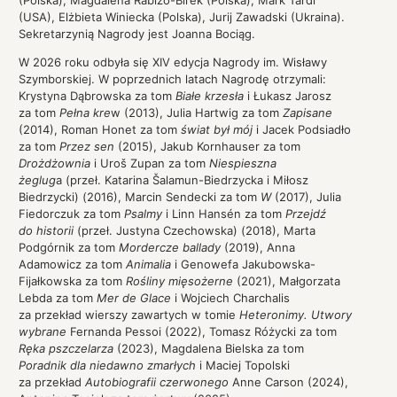
(Polska), Magdalena Rabizo-Birek (Polska), Mark Tardi
(USA), Elżbieta Winiecka (Polska), Jurij Zawadski (Ukraina).
Sekretarzynią Nagrody jest Joanna Bociąg.
W 2026 roku odbyła się XIV edycja Nagrody im. Wisławy
Szymborskiej. W poprzednich latach Nagrodę otrzymali:
Krystyna Dąbrowska za tom
Białe krzesła
i Łukasz Jarosz
za tom
Pełna kre
w (2013), Julia Hartwig za tom
Zapisane
(2014), Roman Honet za tom
świat był mój
i Jacek Podsiadło
za tom
Przez sen
(2015), Jakub Kornhauser za tom
Drożdżownia
i Uroš Zupan za tom
Niespieszna
żeglug
a (przeł. Katarina Šalamun-Biedrzycka i Miłosz
Biedrzycki) (2016), Marcin Sendecki za tom
W
(2017), Julia
Fiedorczuk za tom
Psalmy
i Linn Hansén za tom
Przejdź
do historii
(przeł. Justyna Czechowska) (2018), Marta
Podgórnik za tom
Mordercze ballady
(2019), Anna
Adamowicz za tom
Animalia
i Genowefa Jakubowska-
Fijałkowska za tom
Rośliny mięsożerne
(2021), Małgorzata
Lebda za tom
Mer de Glace
i Wojciech Charchalis
za przekład wierszy zawartych w tomie
Heteronimy. Utwory
wybrane
Fernanda Pessoi (2022), Tomasz Różycki za tom
Ręka pszczelarza
(2023), Magdalena Bielska za tom
Poradnik dla niedawno zmarłych
i Maciej Topolski
za przekład
Autobiografii czerwonego
Anne Carson (2024),