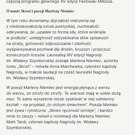
częścią programu głównego XV edycji Festiwalu Miłosza.
O tomie
Skroń
i poezji Marleny Niemiec
W tym roku doceniamy dojrzałość mierzenia się
z niedoskonałością sztuki poetyckiej, zuchwałość
odkrywania, że „upadek to forma siły, która wniknęła
w podłoże”, umiejętność odzyskiwania słów spisanych
na straty, gotowość odpuszczania i zdolność
wyśpiewywania pochwał dla drobin, kruszyn i przeczuć
koniecznych kresów. Laureatką XIV edycji Nagrody
im. Wisławy Szymborskiej zostaje Marlena Niemiec, autorka
tomu „Skroń”
– mówiła Anna Marchewka, członkini kapituły
Nagrody, w trakcie laudacji na cześć laureatki Nagrody
im. Wisławy Szymborskiej.
W poezji Marleny Niemiec jest energia płynąca z wersu
do wersu, ze strofy do strofy. Te wiersze mają w sobie dużą
moc. To samo wyrażenie może zyskiwać w niej odmienny
kształt – na przykład „to cichym śmiechem”. Poezja Niemiec
jest żywa i rytmiczna: „Słowo ręczność istnieje”, i bardzo
mnie to cieszy
– mówił o nominacji dla Marleny Niemiec
Mark Tardi, członek kapituły Nagrody im. Wisławy
Szymborskiej.