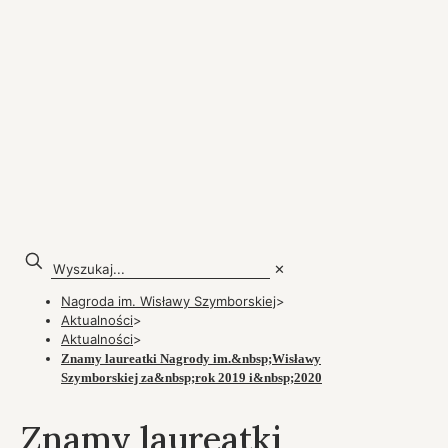
✕
Nagroda im. Wisławy Szymborskiej
>
Aktualności
>
Aktualności
>
Znamy laureatki Nagrody im.&nbsp;Wisławy
Szymborskiej za&nbsp;rok 2019 i&nbsp;2020
Znamy laureatki