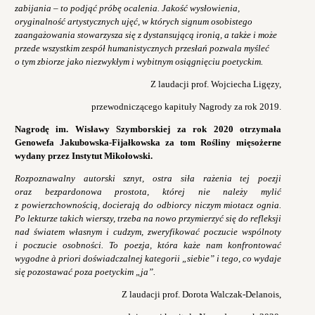
zabijania – to podjąć próbę ocalenia. Jakość wysłowienia,
oryginalność artystycznych ujęć, w których signum osobistego
zaangażowania stowarzysza się z dystansującą ironią, a także i może
przede wszystkim zespół humanistycznych przesłań pozwala myśleć
o tym zbiorze jako niezwykłym i wybitnym osiągnięciu poetyckim.
Z laudacji prof. Wojciecha Ligęzy,
przewodniczącego kapituły Nagrody za rok 2019.
Nagrodę im. Wisławy Szymborskiej za rok 2020 otrzymała
Genowefa Jakubowska-Fijałkowska za tom Rośliny mięsożerne
wydany przez Instytut Mikołowski.
Rozpoznawalny autorski sznyt, ostra siła rażenia tej poezji
oraz bezpardonowa prostota, której nie należy mylić
z powierzchownością, docierają do odbiorcy niczym miotacz ognia.
Po lekturze takich wierszy, trzeba na nowo przymierzyć się do refleksji
nad światem własnym i cudzym, zweryfikować poczucie wspólnoty
i poczucie osobności. To poezja, która każe nam konfrontować
wygodne à priori doświadczalnej kategorii „siebie” i tego, co wydaje
się pozostawać poza poetyckim „ja”.
Z laudacji prof. Dorota Walczak-Delanois,