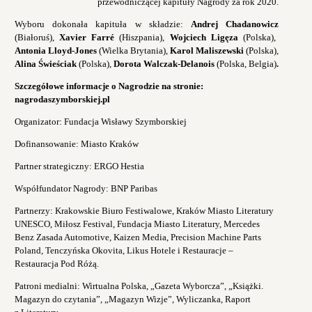
przewodniczącej kapituły Nagrody za rok 2020.
Wyboru dokonała kapituła w składzie:
Andrej Chadanowicz
(Białoruś),
Xavier Farré
(Hiszpania),
Wojciech Ligęza
(Polska),
Antonia Lloyd-Jones
(Wielka Brytania),
Karol Maliszewski
(Polska),
Alina Świeściak
(Polska),
Dorota Walczak-Delanois
(Polska, Belgia)
.
Szczegółowe informacje o Nagrodzie na stronie:
nagrodaszymborskiej.pl
Organizator: Fundacja Wisławy Szymborskiej
Dofinansowanie: Miasto Kraków
Partner strategiczny: ERGO Hestia
Współfundator Nagrody: BNP Paribas
Partnerzy: Krakowskie Biuro Festiwalowe, Kraków Miasto Literatury
UNESCO, Miłosz Festival, Fundacja Miasto Literatury, Mercedes
Benz Zasada Automotive, Kaizen Media, Precision Machine Parts
Poland, Tenczyńska Okovita, Likus Hotele i Restauracje –
Restauracja Pod Różą.
Patroni medialni: Wirtualna Polska, „Gazeta Wyborcza”, „Książki.
Magazyn do czytania”, „Magazyn Wizje”, Wyliczanka, Raport