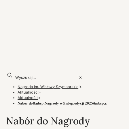
✕
Nagroda im. Wisławy Szymborskiej
>
Aktualności
>
Aktualności
>
Nabór do&nbsp;Nagrody w&nbsp;edycji 2025&nbsp;r.
Nabór do Nagrody