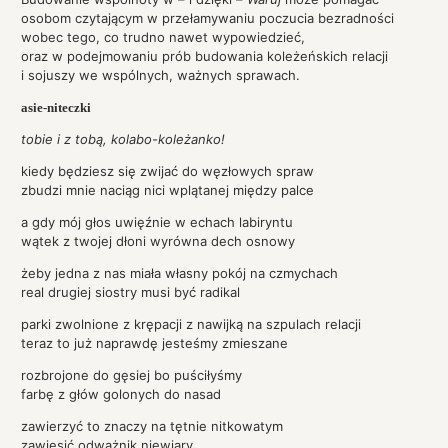
osobom czytającym w przełamywaniu poczucia bezradności
wobec tego, co trudno nawet wypowiedzieć,
oraz w podejmowaniu prób budowania koleżeńskich relacji
i sojuszy we wspólnych, ważnych sprawach.
asie-niteczki
tobie i z tobą, kolabo-koleżanko!
kiedy będziesz się zwijać do węzłowych spraw
zbudzi mnie naciąg nici wplątanej między palce
a gdy mój głos uwięźnie w echach labiryntu
wątek z twojej dłoni wyrówna dech osnowy
żeby jedna z nas miała własny pokój na czmychach
real drugiej siostry musi być radikal
parki zwolnione z krępacji z nawijką na szpulach relacji
teraz to już naprawdę jesteśmy zmieszane
rozbrojone do gęsiej bo puściłyśmy
farbę z głów golonych do nasad
zawierzyć to znaczy na tętnie nitkowatym
zawiesić odważnik niewiary