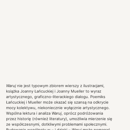
Waruj
nie jest typowym zbiorem wierszy z ilustracjami,
książka Joanny Łańcuckiej i Joanny Mueller to wyraz
artystycznego, graficzno-literackiego dialogu. Poemiks
Łańcuckiej i Mueller może okazać się szansą na odkrycie
mocy kolektywu, niekoniecznie wyłącznie artystycznego.
Wspólna lektura i analiza
Waruj
, oprócz podróżowania
przez historię (również literatury), umożliwia mierzenie się
ze współczesnymi, dotkliwymi problemami społecznymi.
Budowanie wspólnoty w – i dzięki –
Waruj
może pomagać