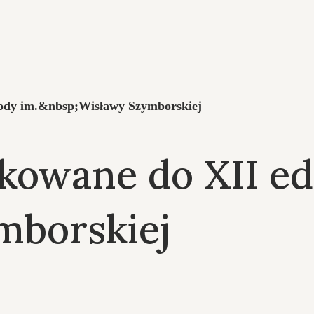
rody im.&nbsp;Wisławy Szymborskiej
ikowane do XII e
mborskiej