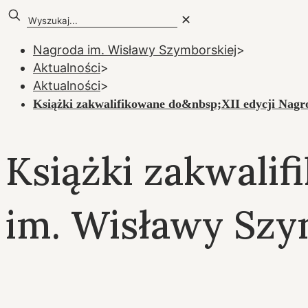
✕
Nagroda im. Wisławy Szymborskiej
>
Aktualności
>
Aktualności
>
Książki zakwalifikowane do&nbsp;XII edycji Nag
Książki zakwalif
im. Wisławy Szy