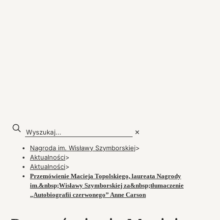
✕
Nagroda im. Wisławy Szymborskiej
>
Aktualności
>
Aktualności
>
Przemówienie Macieja Topolskiego, laureata Nagrody
im.&nbsp;Wisławy Szymborskiej za&nbsp;tłumaczenie
„Autobiografii czerwonego” Anne Carson