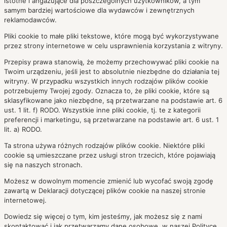
istotne i angażujące dla poszczególnych użytkowników, a tym
samym bardziej wartościowe dla wydawców i zewnętrznych
reklamodawców.
Pliki cookie to małe pliki tekstowe, które mogą być wykorzystywane
przez strony internetowe w celu usprawnienia korzystania z witryny.
Przepisy prawa stanowią, że możemy przechowywać pliki cookie na
Twoim urządzeniu, jeśli jest to absolutnie niezbędne do działania tej
witryny. W przypadku wszystkich innych rodzajów plików cookie
potrzebujemy Twojej zgody. Oznacza to, że pliki cookie, które są
sklasyfikowane jako niezbędne, są przetwarzane na podstawie art. 6
ust. 1 lit. f) RODO. Wszystkie inne pliki cookie, tj. te z kategorii
preferencji i marketingu, są przetwarzane na podstawie art. 6 ust. 1
lit. a) RODO.
Ta strona używa różnych rodzajów plików cookie. Niektóre pliki
cookie są umieszczane przez usługi stron trzecich, które pojawiają
się na naszych stronach.
Możesz w dowolnym momencie zmienić lub wycofać swoją zgodę
zawartą w Deklaracji dotyczącej plików cookie na naszej stronie
internetowej.
Dowiedz się więcej o tym, kim jesteśmy, jak możesz się z nami
skontaktować i jak przetwarzamy dane osobowe, w naszej Polityce