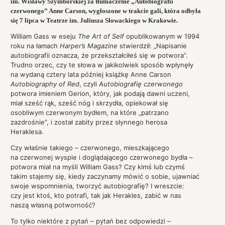
im. Wisławy Szymborskiej za tłumaczenie „Autobiografii
czerwonego” Anne Carson, wygłoszone w trakcie gali, która odbyła
się 7 lipca w Teatrze im. Juliusza Słowackiego w Krakowie.
William Gass w eseju
The Art of Self
opublikowanym w 1994
roku na łamach
Harper’s Magazine
stwierdził: „Napisanie
autobiografii oznacza, że przekształciłeś się w potwora”.
Trudno orzec, czy te słowa w jakikolwiek sposób wpłynęły
na wydaną cztery lata później książkę Anne Carson
Autobiography of Red
, czyli
Autobiografię czerwonego
potwora imieniem Gerion, który, jak podają dawni uczeni,
miał sześć rąk, sześć nóg i skrzydła, opiekował się
osobliwym czerwonym bydłem, na które „patrzano
zazdrośnie”, i został zabity przez słynnego herosa
Heraklesa.
Czy właśnie takiego – czerwonego, mieszkającego
na czerwonej wyspie i doglądającego czerwonego bydła –
potwora miał na myśli William Gass? Czy kimś lub czymś
takim stajemy się, kiedy zaczynamy mówić o sobie, ujawniać
swoje wspomnienia, tworzyć autobiografię? I wreszcie:
czy jest ktoś, kto potrafi, tak jak Herakles, zabić w nas
naszą własną potworność?
To tylko niektóre z pytań – pytań bez odpowiedzi –