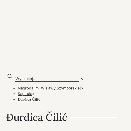
✕
Nagroda im. Wisławy Szymborskiej
>
Kapituła
>
Đurđica Čilić
Đurđica Čilić